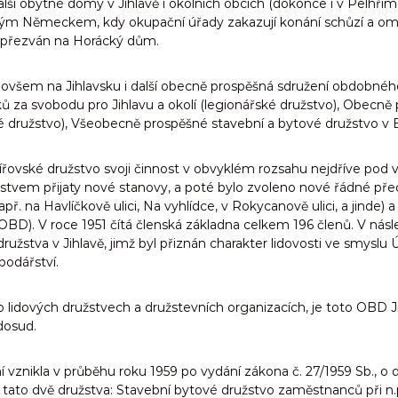
 další obytné domy v Jihlavě i okolních obcích (dokonce i v Pelhřim
ckým Německem, kdy okupační úřady zakazují konání schůzí a ome
 přezván na Horácký dům.
 ovšem na Jihlavsku i další obecně prospěšná sdružení obdobnéh
za svobodu pro Jihlavu a okolí (legionářské družstvo), Obecně 
é družstvo), Všeobecně prospěšné stavební a bytové družstvo v Be
ířovské družstvo svoji činnost v obvyklém rozsahu nejdříve pod
žstvem přijaty nové stanovy, a poté bylo zvoleno nové řádné p
př. na Havlíčkově ulici, Na vyhlídce, v Rokycanově ulici, a jinde
OBD). V roce 1951 čítá členská základna celkem 196 členů. V nás
žstva v Jihlavě, jimž byl přiznán charakter lidovosti ve smyslu 
odářství.
, o lidových družstvech a družstevních organizacích, je toto OB
dosud.
 vznikla v průběhu roku 1959 po vydání zákona č. 27/1959 Sb., o 
tato dvě družstva: Stavební bytové družstvo zaměstnanců při n.p