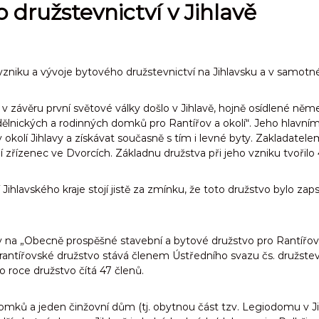
 družstevnictví v Jihlavě
vzniku a vývoje bytového družstevnictví na Jihlavsku a v samotné
i, v závěru první světové války došlo v Jihlavě, hojně osídlené 
lnických a rodinných domků pro Rantířov a okolí“. Jeho hlavním
lí Jihlavy a získávat současně s tím i levné byty. Zakladatelem 
 zřízenec ve Dvorcích. Základnu družstva při jeho vzniku tvořilo 
hlavského kraje stojí jistě za zmínku, že toto družstvo bylo zap
v na „Obecně prospěšné stavební a bytové družstvo pro Rantířov 
to rantířovské družstvo stává členem Ústředního svazu čs. družst
o roce družstvo čítá 47 členů.
domků a jeden činžovní dům (tj. obytnou část tzv. Legiodomu v Ji