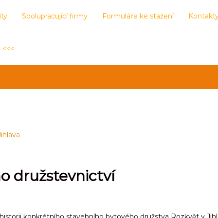
ity
Spolupracující firmy
Formuláře ke stažení
Kontakt
 <<<
ihlava
o družstevnictví
storii konkrétního stavebního bytového družstva Rozkvět v Jihlav