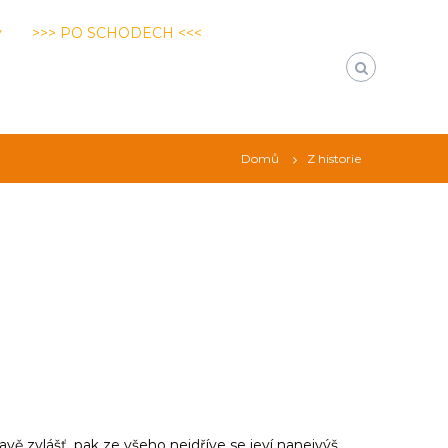
y
>>> PO SCHODECH <<<
Domů
Z historie
ě zvlášť, pak ze všeho nejdříve se jeví nanejvýš