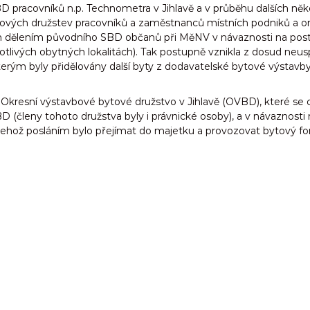
 pracovníků n.p. Technometra v Jihlavě a v průběhu dalších několik
bytových družstev pracovníků a zaměstnanců místních podniků a o
 dělením původního SBD občanů při MěNV v návaznosti na postupn
notlivých obytných lokalitách). Tak postupně vznikla z dosud neus
ým byly přidělovány další byty z dodavatelské bytové výstavby
kresní výstavbové bytové družstvo v Jihlavě (OVBD), které se c
BD (členy tohoto družstva byly i právnické osoby), a v návaznosti
 jehož posláním bylo přejímat do majetku a provozovat bytový f
.