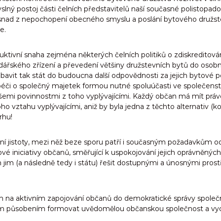
ý postoj části čelních představitelů naší současné polistopado
 snad z nepochopení obecného smyslu a poslání bytového družstev
e.
uktivní snaha zejména některých čelních politiků o zdiskreditová
podářského zřízení a převedení většiny družstevních bytů do os
avit tak stát do budoucna další odpovědnosti za jejich bytové p
péči o společný majetek formou nutné spoluúčasti ve společenství
všemi povinnostmi z toho vyplývajícími. Každý občan má mít prá
 vztahu vyplývajícími, aniž by byla jedna z těchto alternativ (
rhu!
tní jistoty, mezi něž beze sporu patří i současným požadavkům o
é iniciativy občanů, směřující k uspokojování jejich oprávněnýc
jim (a následně tedy i státu) řešit dostupnými a únosnými pro
 na aktivním zapojování občanů do demokratické správy společnýc
eným působením formovat uvědomělou občanskou společnost a v