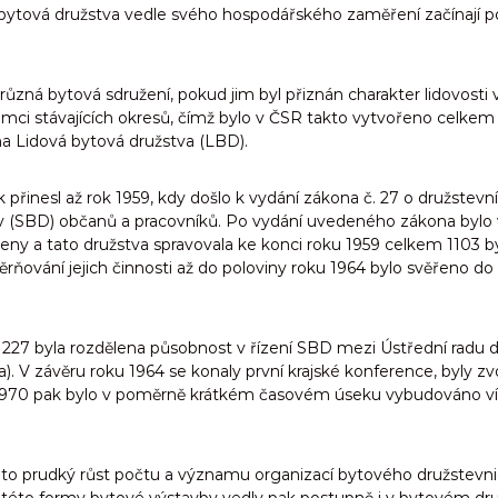
 bytová družstva vedle svého hospodářského zaměření začínají po
 různá bytová sdružení, pokud jim byl přiznán charakter lidovosti 
rámci stávajících okresů, čímž bylo v ČSR takto vytvořeno celkem
a Lidová bytová družstva (LBD).
přinesl až rok 1959, kdy došlo k vydání zákona č. 27 o družstevn
ev (SBD) občanů a pracovníků. Po vydání uvedeného zákona bylo
eny a tato družstva spravovala ke konci roku 1959 celkem 1103 b
měrňování jejich činnosti až do poloviny roku 1964 bylo svěřeno d
. 227 byla rozdělena působnost v řízení SBD mezi Ústřední radu 
. V závěru roku 1964 se konaly první krajské konference, byly z
1970 pak bylo v poměrně krátkém časovém úseku vybudováno více ja
ento prudký růst počtu a významu organizací bytového družstevnic