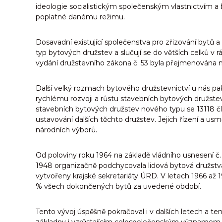
ideologie socialistickým společenským vlastnictvím a
poplatné danému režimu.
Dosavadní existující společenstva pro zřizování bytů a
typ bytových družstev a slučují se do větších celků v 
vydání družstevního zákona č. 53 byla přejmenována n
Další velký rozmach bytového družstevnictví u nás pak 
rychlému rozvoji a růstu stavebních bytových družst
stavebních bytových družstev nového typu se 13118 čl
ustavování dalších těchto družstev. Jejich řízení a us
národních výborů.
Od poloviny roku 1964 na základě vládního usnesení č
1948 organizačně podchycovala lidová bytová družstva)
vytvořeny krajské sekretariáty ÚRD. V letech 1966 až 
% všech dokončených bytů za uvedené období.
Tento vývoj úspěšně pokračoval i v dalších letech a t