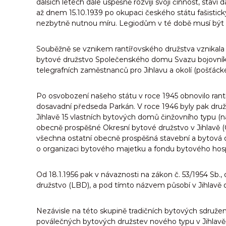
dalších letech dále úspěšně rozvíjí svoji činnost, staví
až dnem 15.10.1939 po okupaci českého státu fašisti
nezbytně nutnou míru. Legiodům v té době musí být
Souběžně se vznikem rantířovského družstva vznikala
bytové družstvo Společenského domu Svazu bojovníků 
telegrafních zaměstnanců pro Jihlavu a okolí (pošťáck
Po osvobození našeho státu v roce 1945 obnovilo rant
dosavadní předseda Parkán. V roce 1946 byly pak dru
Jihlavě 15 vlastních bytových domů činžovního typu (na
obecně prospěšné Okresní bytové družstvo v Jihlavě (
všechna ostatní obecně prospěšná stavební a bytová dru
o organizaci bytového majetku a fondu bytového hosp
Od 18.1.1956 pak v návaznosti na zákon č. 53/1954 Sb.
družstvo (LBD), a pod tímto názvem působí v Jihlavě 
Nezávisle na této skupině tradičních bytových sdružení
poválečných bytových družstev nového typu v Jihlavě 