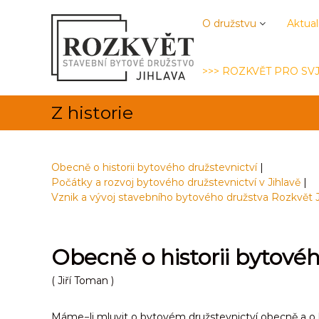
R
P
S
ř
o
t
O družstvu
Aktual
e
a
z
s
v
k
k
e
>>> ROZKVĚT PRO SVJ
v
o
b
ě
č
n
t
Z historie
i
í
t
b
n
y
a
t
Obecně o historii bytového družstevnictví
|
o
o
Počátky a rozvoj bytového družstevnictví v Jihlavě
|
b
v
Vznik a vývoj stavebního bytového družstva Rozkvět J
s
é
a
d
h
r
u
Obecně o historii bytovéh
ž
s
( Jiří Toman )
t
v
Máme−li mluvit o bytovém družstevnictví obecně a o hi