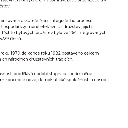
tevnictví k vytvoření vlastní svazové organizace a v
žstev.
kterizovaná uskutečněním integračního procesu
 hospodářsky méně efektivních družstev jejich
ní těchto bytových družstev bylo ve 264 integrovaných
5229 členů.
od roku 1970 do konce roku 1982 postaveno celkem
ch národních družstevních tradicích.
asnosti prodělává období stagnace, podmíněné
ojem koncepce nové, demokratické společnosti a dosud