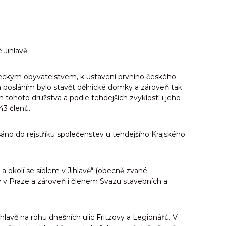
 Jihlavě.
německým obyvatelstvem, k ustavení prvního českého
 posláním bylo stavět dělnické domky a zároveň tak
tohoto družstva a podle tehdejších zvyklostí i jeho
43 členů.
sáno do rejstříku společenstev u tehdejšího Krajského
a okolí se sídlem v Jihlavě“ (obecně zvané
ev v Praze a zároveň i členem Svazu stavebních a
hlavě na rohu dnešních ulic Fritzovy a Legionářů. V