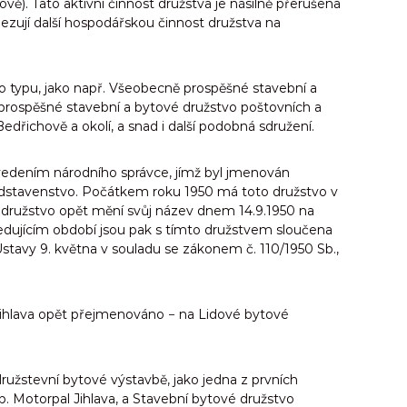
ově). Tato aktivní činnost družstva je násilně přerušena
zují další hospodářskou činnost družstva na
o typu, jako např. Všeobecně prospěšné stavební a
prospěšné stavební a bytové družstvo poštovních a
dřichově a okolí, a snad i další podobná sdružení.
 vedením národního správce, jímž byl jmenován
ředstavenstvo. Počátkem roku 1950 má toto družstvo v
) a družstvo opět mění svůj název dnem 14.9.1950 na
ledujícím období jsou pak s tímto družstvem sloučena
Ústavy 9. května v souladu se zákonem č. 110/1950 Sb.,
D Jihlava opět přejmenováno − na Lidové bytové
družstevní bytové výstavbě, jako jedna z prvních
. Motorpal Jihlava, a Stavební bytové družstvo