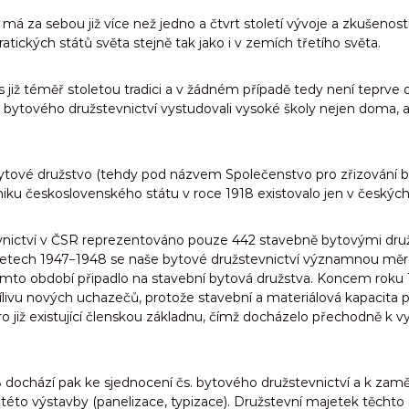
má za sebou již více než jedno a čtvrt století vývoje a zkušeností
ických států světa stejně tak jako i v zemích třetího světa.
již téměř stoletou tradici a v žádném případě tedy není teprve 
rů bytového družstevnictví vystudovali vysoké školy nejen doma, 
ní bytové družstvo (tehdy pod názvem Společenstvo pro zřizování b
iku československého státu v roce 1918 existovalo jen v českýc
nictví v ČSR reprezentováno pouze 442 stavebně bytovými družst
letech 1947−1948 se naše bytové družstevnictví významnou měr
mto období připadlo na stavební bytová družstva. Koncem roku 1
ílivu nových uchazečů, protože stavební a materiálová kapacita
ro již existující členskou základnu, čímž docházelo přechodně k
8 dochází pak ke sjednocení čs. bytového družstevnictví a k za
to výstavby (panelizace, typizace). Družstevní majetek těchto d