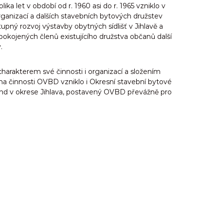
a let v období od r. 1960 asi do r. 1965 vzniklo v
rganizací a dalších stavebních bytových družstev
ý rozvoj výstavby obytných sídlišť v Jihlavě a
pokojených členů existujícího družstva občanů další
.
harakterem své činnosti i organizací a složením
 na činnosti OVBD vzniklo i Okresní stavební bytové
ond v okrese Jihlava, postavený OVBD převážně pro