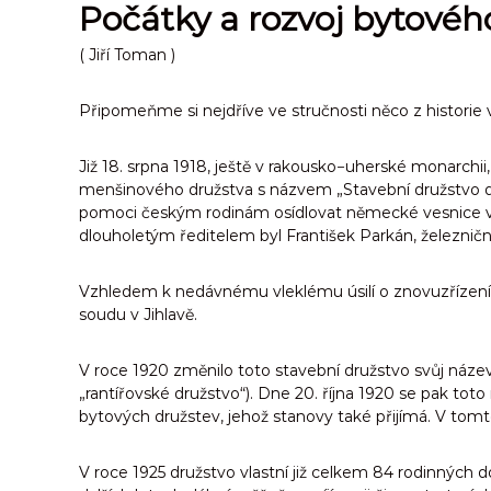
Počátky a rozvoj bytového
( Jiří Toman )
Připomeňme si nejdříve ve stručnosti něco z historie 
Již 18. srpna 1918, ještě v rakousko−uherské monarchi
menšinového družstva s názvem „Stavební družstvo dě
pomoci českým rodinám osídlovat německé vesnice v oko
dlouholetým ředitelem byl František Parkán, železniční
Vzhledem k nedávnému vleklému úsilí o znovuzřízení Ji
soudu v Jihlavě.
V roce 1920 změnilo toto stavební družstvo svůj náze
„rantířovské družstvo“). Dne 20. října 1920 se pak to
bytových družstev, jehož stanovy také přijímá. V tomt
V roce 1925 družstvo vlastní již celkem 84 rodinných 