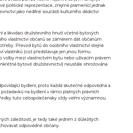
vé politické reprezentace, zřejmě pramenící jednak
nictví jako nedílné součásti kulturního dědictví
ní a likvidaci družstevního hnutí včetně bytových
obního vlastnictví občanů se záměrem dát občanům
otřeby. Převod bytů do osobního vlastnictví stejně
 vlastníků (což představuje jen jinou formu
vo volby mezi vlastnictvím bytu nebo užívacím právem
konkrétně bytové družstevnictví) neustále ohrožována
dpovídající bydlení, proto každá skutečně odpovědná a
h požadavků na bydlení v rámci platných právních
středky tuto celospolečensky vždy velmi významnou
h záležitostí, je tedy také jedním z důležitých
ychovávat odpovědné občany.