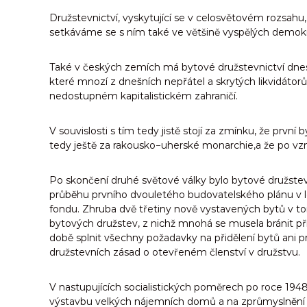
Družstevnictví, vyskytující se v celosvětovém rozsahu, 
setkáváme se s ním také ve většině vyspělých demokrat
Také v českých zemích má bytové družstevnictví dnes 
které mnozí z dnešních nepřátel a skrytých likvidáto
nedostupném kapitalistickém zahraničí.
V souvislosti s tím tedy jistě stojí za zmínku, že prv
tedy ještě za rakousko−uherské monarchie,a že po vzn
Po skončení druhé světové války bylo bytové družstev
průběhu prvního dvouletého budovatelského plánu v 
fondu. Zhruba dvě třetiny nově vystavených bytů v to
bytových družstev, z nichž mnohá se musela bránit př
době splnit všechny požadavky na přidělení bytů ani p
družstevních zásad o otevřeném členství v družstvu.
V nastupujících socialistických poměrech po roce 194
výstavbu velkých nájemních domů a na zprůmyslnění té