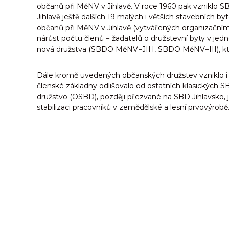
občanů při MěNV v Jihlavě. V roce 1960 pak vzniklo SBD
Jihlavě ještě dalších 19 malých i větších stavebních 
občanů při MěNV v Jihlavě (vytvářených organizačním
nárůst počtu členů − žadatelů o družstevní byty v jed
nová družstva (SBDO MěNV−JIH, SBDO MěNV−III), kter
Dále kromě uvedených občanských družstev vzniklo i O
členské základny odlišovalo od ostatních klasických S
družstvo (OSBD), později přezvané na SBD Jihlavsko,
stabilizaci pracovníků v zemědělské a lesní prvovýrobě