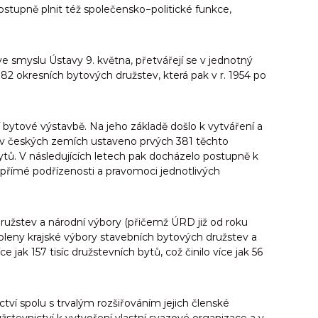
stupně plnit též společensko−politické funkce,
ve smyslu Ústavy 9. května, přetvářejí se v jednotný
 82 okresních bytových družstev, která pak v r. 1954 po
í bytové výstavbě. Na jeho základě došlo k vytváření a
 v českých zemích ustaveno prvých 381 těchto
ytů. V následujících letech pak docházelo postupně k
o přímé podřízenosti a pravomoci jednotlivých
družstev a národní výbory (přičemž ÚRD již od roku
voleny krajské výbory stavebních bytových družstev a
k 157 tisíc družstevních bytů, což činilo více jak 56
tví spolu s trvalým rozšiřováním jejich členské