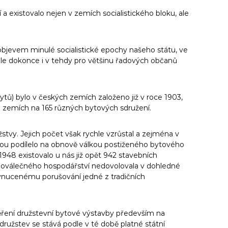
 a existovalo nejen v zemích socialistického bloku, ale
objevem minulé socialistické epochy našeho státu, ve
ale dokonce i v tehdy pro většinu řadových občanů
ytů) bylo v českých zemích založeno již v roce 1903,
h zemích na 165 různých bytových sdružení.
vy. Jejich počet však rychle vzrůstal a zejména v
ou podílelo na obnově válkou postiženého bytového
948 existovalo u nás již opět 942 stavebních
 poválečného hospodářství nedovolovala v dohledné
 vynucenému porušování jedné z tradičních
měření družstevní bytové výstavby především na
ružstev se stává podle v té době platné státní