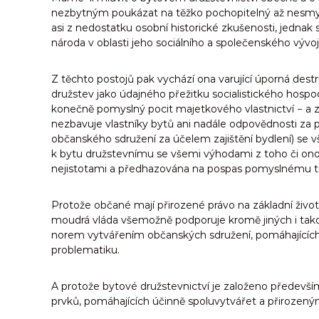
o
nezbytným poukázat na těžko pochopitelný až nesmysln
asi z nedostatku osobní historické zkušenosti, jednak
národa v oblasti jeho sociálního a společenského vývoj
Z těchto postojů pak vychází ona varující úporná destr
družstev jako údajného přežitku socialistického hos
konečně pomyslný pocit majetkového vlastnictví − a zb
nezbavuje vlastníky bytů ani nadále odpovědnosti za 
občanského sdružení za účelem zajištění bydlení) se 
k bytu družstevnímu se všemi výhodami z toho či onoho
nejistotami a předhazována na pospas pomyslnému t
Protože občané mají přirozené právo na základní živo
moudrá vláda všemožně podporuje kromě jiných i takov
norem vytvářením občanských sdružení, pomáhajících 
problematiku.
A protože bytové družstevnictví je založeno především
prvků, pomáhajících účinně spoluvytvářet a přiroz