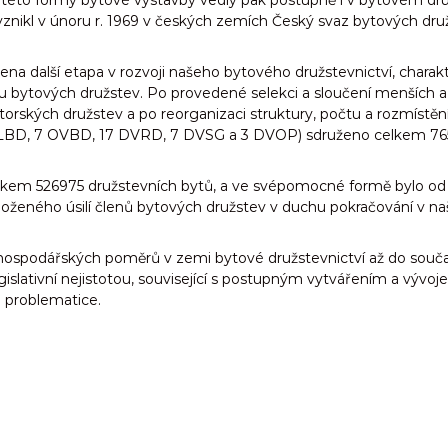
éto formy bytové výstavby vedly pak postupně i v bytovém družs
znikl v únoru r. 1969 v českých zemích Český svaz bytových dru
na další etapa v rozvoji našeho bytového družstevnictví, chara
zu bytových družstev. Po provedené selekci a sloučení menších a
torských družstev a po reorganizaci struktury, počtu a rozmístě
5 LBD, 7 OVBD, 17 DVRD, 7 DVSG a 3 DVOP) sdruženo celkem 76
celkem 526975 družstevních bytů, a ve svépomocné formě bylo 
eného úsilí členů bytových družstev v duchu pokračování v naši
 hospodářských poměrů v zemi bytové družstevnictví až do souč
gislativní nejistotou, související s postupným vytvářením a výv
 problematice.