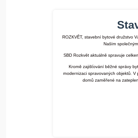
Sta
ROZKVĚT, stavební bytové družstvo Vá
Naším společným 
SBD Rozkvět aktuálně spravuje celke
Kromě zajišťování běžné správy bytů
modernizaci spravovaných objektů. V 
domů zaměřené na zateplen