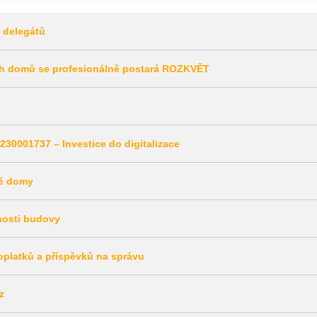
 delegátů
ch domů se profesionálně postará ROZKVĚT
230001737 – Investice do digitalizace
vé domy
nosti budovy
oplatků a příspěvků na správu
z