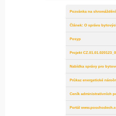
Pozvánka na shromáždění
Článek: O správu bytový
Posyp
Projekt CZ.01.01.020123_0
Nabídka správy pro byto
Průkaz energetické nároč
Ceník administrativních p
Portál www.poschodech.c