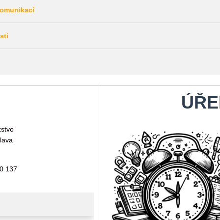
komunikací
sti
ÚŘE
žstvo
lava
10 137