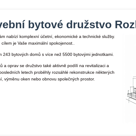
vební bytové družstvo Roz
m nabízí komplexní účetní, ekonomické a technické služby.
cílem je Vaše maximální spokojenost..
m 243 bytových domů s více než 5500 bytovými jednotkami.
 a oprav se družstvo také aktivně podílí na revitalizaci a
posledních letech proběhly rozsáhlé rekonstrukce některých
í, výměnu oken nebo obnovu společných prostor.