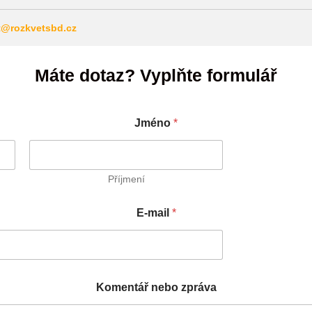
t@rozkvetsbd.cz
Máte dotaz? Vyplňte formulář
Jméno
*
Příjmení
E-mail
*
z
E
Komentář nebo zpráva
p
-
r
m